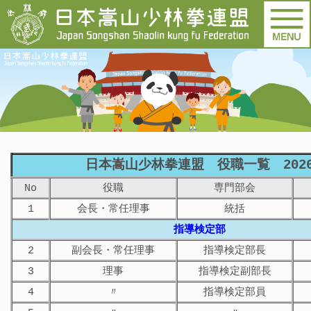
日本嵩山少林拳連盟 役職一覧 202
No
役職
専門部会
1
会長・常任理事
統括
指導検定部
2
副会長・常任理事
指導検定部長
3
理事
指導検定副部長
4
〃
指導検定部員