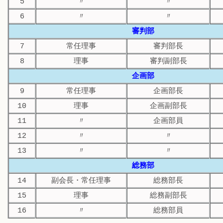
5
〃
〃
6
〃
〃
審判部
7
常任理事
審判部長
8
理事
審判副部長
企画部
9
常任理事
企画部長
10
理事
企画副部長
11
〃
企画部員
12
〃
〃
13
〃
〃
総務部
14
副会長・常任理事
総務部長
15
理事
総務副部長
16
〃
総務部員